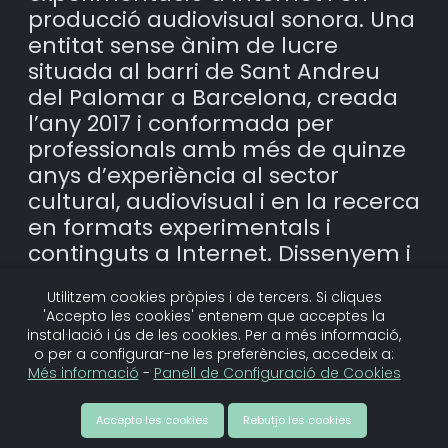
producció audiovisual sonora. Una
entitat sense ànim de lucre
situada al barri de Sant Andreu
del Palomar a Barcelona, creada
l’any 2017 i conformada per
professionals amb més de quinze
anys d’experiència al sector
cultural, audiovisual i en la recerca
en formats experimentals i
continguts a Internet. Dissenyem i
impulsem projectes i
Utilitzem cookies pròpies i de tercers. Si cliques
acompanyem processos de
'Accepto les cookies' entenem que acceptes la
cultura col·laborativa per la
instal·lació i ús de les cookies. Per a més informació,
transformació social, explorant les
o per a configurar-ne les preferències, accedeix a:
Més informació
-
Panell de Configuració de Cookies
interseccions entre la cultura
digital, la sobirania tecnològica, la
Accepto les cookies
Rebutjo les cookies
democràcia cultural i les