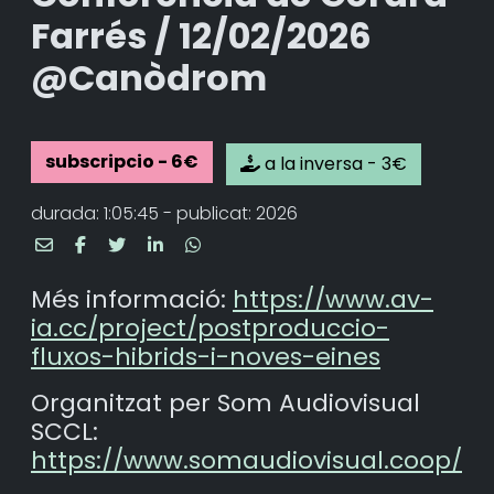
Farrés / 12/02/2026
@Canòdrom
subscripcio - 6€
a la inversa - 3€
durada: 1:05:45 - publicat: 2026
Més informació:
https://www.av-
ia.cc/project/postproduccio-
fluxos-hibrids-i-noves-eines
Organitzat per Som Audiovisual
SCCL:
https://www.somaudiovisual.coop/