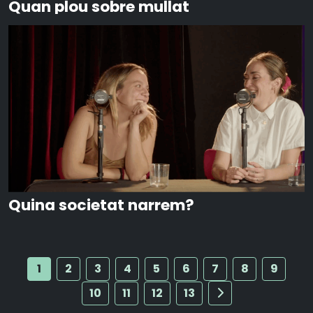
Quan plou sobre mullat
Quina societat narrem?
1
2
3
4
5
6
7
8
9
10
11
12
13