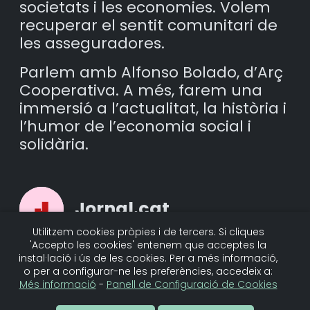
societats i les economies. Volem
recuperar el sentit comunitari de
les asseguradores.
Parlem amb Alfonso Bolado, d’Arç
Cooperativa. A més, farem una
immersió a l’actualitat, la història i
l’humor de l’economia social i
solidària.
Jornal.cat
Utilitzem cookies pròpies i de tercers. Si cliques
'Accepto les cookies' entenem que acceptes la
Jornal.cat és el diari transmèdia
instal·lació i ús de les cookies. Per a més informació,
de l’economia social i solidària, un
o per a configurar-ne les preferències, accedeix a:
mitjà de comunicació
Més informació
-
Panell de Configuració de Cookies
especialitzat que fa d’altaveu de