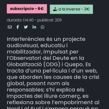
subscripcio - 6€
a la inversa - 3€
durada: 1:14:40 - publicat: 2011
Interferències és un projecte
audiovisual, educatiu i
mobilitzador, impulsat per
l’Observatori del Deute en la
Globalització (ODG) i Quepo. Es
tracta d’una pel·lícula i d’un web,
que aborden les causes de la crisi
global, posant nom als
responsables; s’hi explica els
impactes del lliure comerç, es
reflexiona sobre l’empobriment al
Nord i al Sud i s’exposa perquè no