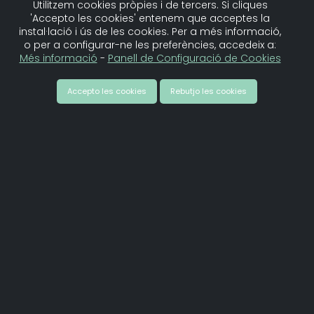
Utilitzem cookies pròpies i de tercers. Si cliques
Amb un enfocament col·laboratiu,
'Accepto les cookies' entenem que acceptes la
transversal i de cocreació, Quepo
instal·lació i ús de les cookies. Per a més informació,
forma part de l’economia social i
o per a configurar-ne les preferències, accedeix a:
Més informació
-
Panell de Configuració de Cookies
solidària i treballa estretament
amb entitats socials, institucions
Accepto les cookies
Rebutjo les cookies
públiques, moviments socials i
altres agents transformadors per
construir una comunicació que no
només explica el món, sinó que
contribueix a canviar-lo.
Més vídeos de la creadora