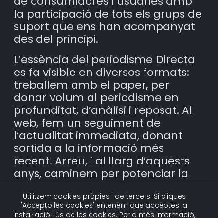
de consumidores i usuàries amb
la participació de tots els grups de
suport que ens han acompanyat
des del principi.
L’essència del periodisme Directa
es fa visible en diversos formats:
treballem amb el paper, per
donar volum al periodisme en
profunditat, d’anàlisi i reposat. Al
web, fem un seguiment de
l’actualitat immediata, donant
sortida a la informació més
recent. Arreu, i al llarg d’aquests
anys, caminem per potenciar la
qualitat i la narrativa fotogràfica i
Utilitzem cookies pròpies i de tercers. Si cliques
audiovisual, els elements
'Accepto les cookies' entenem que acceptes la
infogràfics i la
instal·lació i ús de les cookies. Per a més informació,