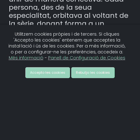
persona, des de la seua
especialitat, orbitava al voltant de
la sèrie, donant forma a un
sistema on cada peça era
Utilitzem cookies pròpies i de tercers. Si cliques
imprescindible. El seu motor
'Accepto les cookies' entenem que acceptes la
instal·lació i ús de les cookies. Per a més informació,
creatiu era crear en col·lectiu.
o per a configurar-ne les preferències, accedeix a:
Més informació
-
Panell de Configuració de Cookies
Des d’aquell primer impuls,
Sistema del Solar ha crescut. Hui
Accepto les cookies
Rebutjo les cookies
és una productora amb seu
pròpia, clients i projectes que
abracen la ficció, el documental i
el contingut publicitari, sense
perdre l’esperit col·laboratiu i
l’arrelament al territori amb què
va començar tot.