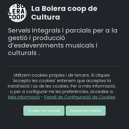
La Bolera coop de
Cultura
Serveis integrals i parcials per a la
gestió i producció
d’esdeveniments musicals i
culturals .
Utilitzem cookies pròpies i de tercers. Si cliques
Més vídeos de la creadora
'Accepto les cookies' entenem que acceptes la
instal·lació i ús de les cookies. Per a més informació,
o per a configurar-ne les preferències, accedeix a:
Més informació
-
Panell de Configuració de Cookies
Accepto les cookies
Rebutjo les cookies