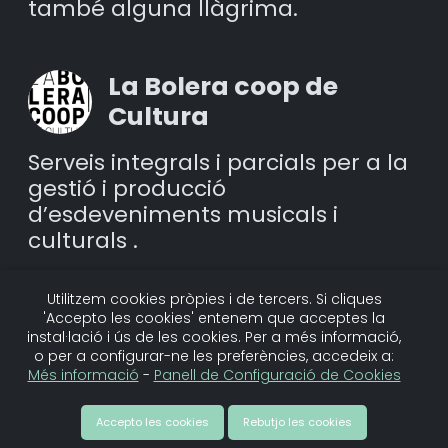
també alguna llàgrima.
La Bolera coop de
Cultura
Serveis integrals i parcials per a la
gestió i producció
d’esdeveniments musicals i
culturals .
Utilitzem cookies pròpies i de tercers. Si cliques
'Accepto les cookies' entenem que acceptes la
Més vídeos de la creadora
instal·lació i ús de les cookies. Per a més informació,
o per a configurar-ne les preferències, accedeix a:
Més informació
-
Panell de Configuració de Cookies
Accepto les cookies
Rebutjo les cookies