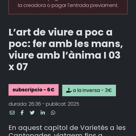
la creadora o pagar l'entrada previament.
L’art de viure a poc a
poc: fer amb les mans,
viure amb l’ànima I 03
x 07
subscripcio - 6€
a la inversa - 3€
durada: 26:36 - publicat: 2025
En aquest capítol de Varietès a les
Cantonades, viatgem fins a