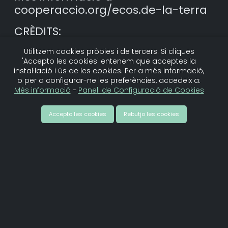
cooperaccio.org/ecos.de-la-terra
CRÈDITS:
Producció – CooperAcció i
Utilitzem cookies pròpies i de tercers. Si cliques
Crisàlide Comunicació
'Accepto les cookies' entenem que acceptes la
Producció executiva: Laia Otero i
instal·lació i ús de les cookies. Per a més informació,
o per a configurar-ne les preferències, accedeix a:
Joana Bregolat
Més informació
-
Panell de Configuració de Cookies
Documentació: Paula Solís
Gilabert
Accepto les cookies
Rebutjo les cookies
Guió: Paula Solís Gilabert i Míriam
Vila
Muntatge i edició: Marta Ribera
Graells
Fotografia i disseny gràfic: Marta
Ribera Graells
Disseny web: Paula Solís Gilabert