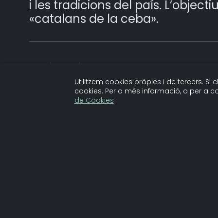
i les tradicions del país. L’object
«catalans de la ceba».
Més vídeos de la cread
Utilitzem cookies pròpies i de tercers. Si
cookies. Per a més informació, o per a co
de Cookies