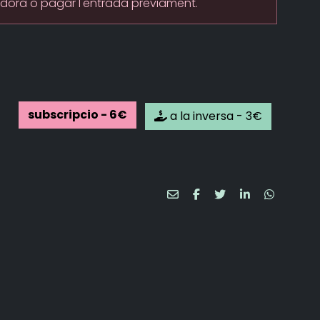
adora o pagar l'entrada previament.
subscripcio - 6€
a la inversa - 3€