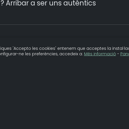
iu? Arribar a ser uns autèntics
ora
 cliques 'Accepto les cookies' entenem que acceptes la instal·lac
nfigurar-ne les preferències, accedeix a:
Més informació
-
Pane