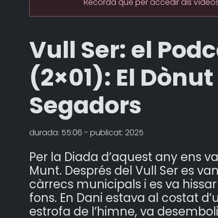
Recorda que per accedir als vídeos
Vull Ser: el Pod
(2×01): El Dònut
Segadors
durada: 55:06 - publicat: 2025
Per la Diada d’aquest any ens v
Munt. Després del Vull Ser es van
càrrecs municipals i es va hiss
fons. En Dani estava al costat 
estrofa de l’himne, va desembolic