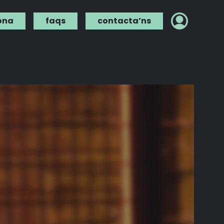
ona
faqs
contacta’ns