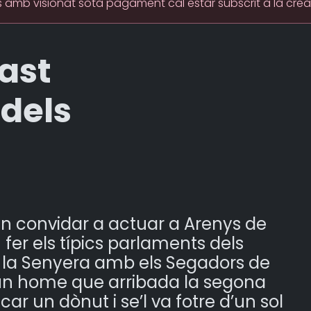
 amb visionat sota pagament cal estar subscrit a la cre
cast
 dels
an convidar a actuar a Arenys de
 fer els típics parlaments dels
ar la Senyera amb els Segadors de
d’un home que arribada la segona
ar un dònut i se’l va fotre d’un sol