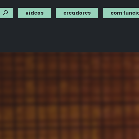
vídeos
creadores
com funci