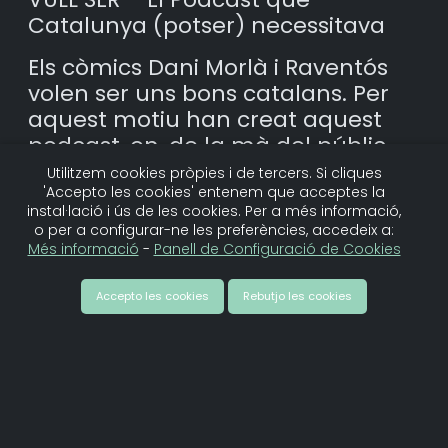
Catalunya (potser) necessitava
Els còmics Dani Morlà i Raventós
volen ser uns bons catalans. Per
aquest motiu han creat aquest
podcast, on, de la mà del públic
que assisteix en directe a cada
Utilitzem cookies pròpies i de tercers. Si cliques
'Accepto les cookies' entenem que acceptes la
gravació, s’endinsaran en la
instal·lació i ús de les cookies. Per a més informació,
cultura i les tradicions del país.
o per a configurar-ne les preferències, accedeix a:
L’objectiu? Arribar a ser uns
Més informació
-
Panell de Configuració de Cookies
autèntics «catalans de la ceba».
Accepto les cookies
Rebutjo les cookies
Més vídeos de la creadora