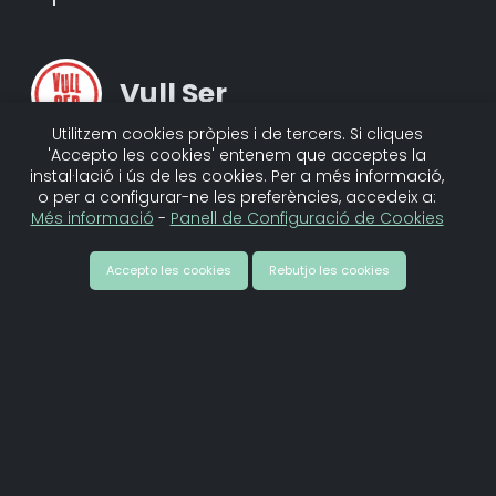
Vull Ser
Utilitzem cookies pròpies i de tercers. Si cliques
'Accepto les cookies' entenem que acceptes la
VULL SER – El Podcast que
instal·lació i ús de les cookies. Per a més informació,
Catalunya (potser) necessitava
o per a configurar-ne les preferències, accedeix a:
Més informació
-
Panell de Configuració de Cookies
Els còmics Dani Morlà i Raventós
volen ser uns bons catalans. Per
Accepto les cookies
Rebutjo les cookies
aquest motiu han creat aquest
podcast, on, de la mà del públic
que assisteix en directe a cada
gravació, s’endinsaran en la
cultura i les tradicions del país.
L’objectiu? Arribar a ser uns
autèntics «catalans de la ceba».