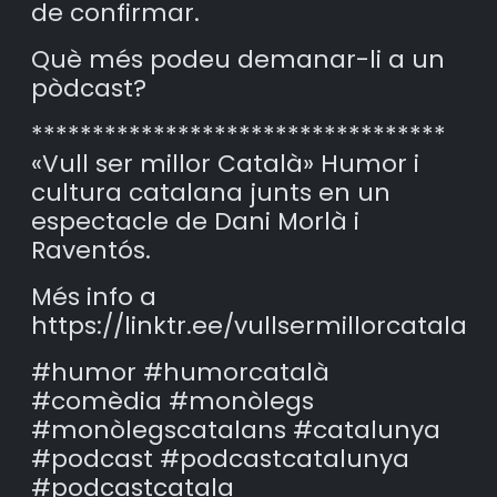
de confirmar.
Què més podeu demanar-li a un
pòdcast?
**********************************
«Vull ser millor Català» Humor i
cultura catalana junts en un
espectacle de Dani Morlà i
Raventós.
Més info a
https://linktr.ee/vullsermillorcatala
#humor #humorcatalà
#comèdia #monòlegs
#monòlegscatalans #catalunya
#podcast #podcastcatalunya
#podcastcatala