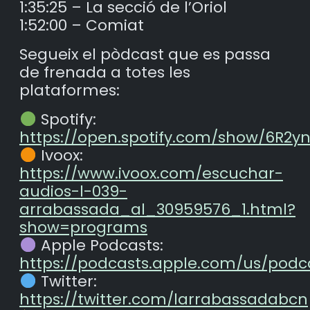
1:35:25 – La secció de l’Oriol
1:52:00 – Comiat
Segueix el pòdcast que es passa
de frenada a totes les
plataformes:
Spotify:
https://open.spotify.com/show/6R2
Ivoox:
https://www.ivoox.com/escuchar-
audios-l-039-
arrabassada_al_30959576_1.html?
show=programs
Apple Podcasts:
https://podcasts.apple.com/us/podc
Twitter:
https://twitter.com/larrabassadabcn