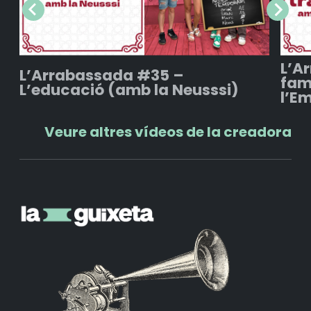
L’A
L’Arrabassada #35 –
fam
L’educació (amb la Neusssi)
l’E
Veure altres vídeos de la creadora