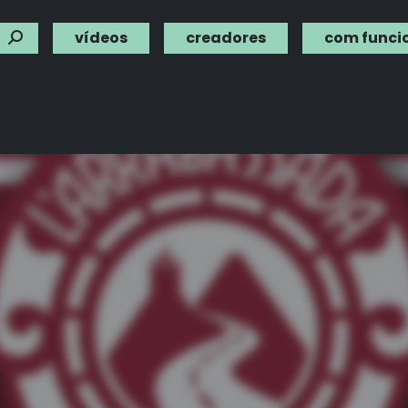
vídeos
creadores
com funci