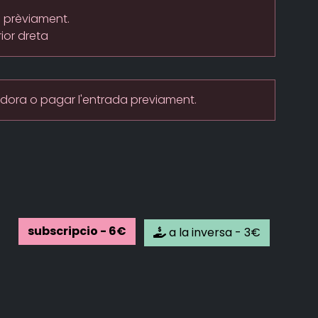
e prèviament.
ior dreta
adora o pagar l'entrada previament.
subscripcio - 6€
a la inversa - 3€