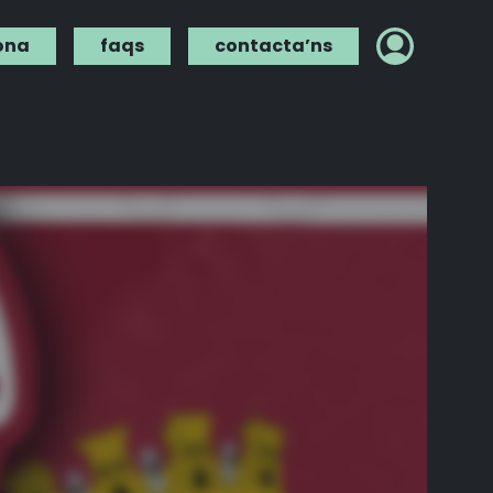
ona
faqs
contacta’ns