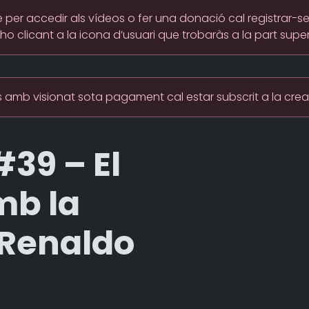
per accedir als vídeos o fer una donació cal registrar-s
-ho clicant a la icona d’usuari que trobaràs a la part super
 amb visionat sota pagament cal estar subscrit a la cre
39 – El
mb la
 Renaldo