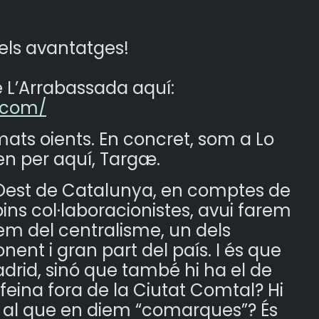
els avantatges!
 L’Arrabassada aquí:
y.com/
mats oients. En concret, som a Lo
n per aquí, Targæ.
 Oest de Catalunya, en comptes de
ns col·laboracionistes, avui farem
rem del centralisme, un dels
ent i gran part del país. I és que
drid, sinó que també hi ha el de
feina fora de la Ciutat Comtal? Hi
eis al que en diem “comarques”? És