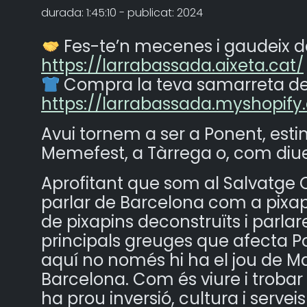
durada: 1:45:10 - publicat: 2024
Fes-te’n mecenes i gaudeix d
https://larrabassada.aixeta.cat/
Compra la teva samarreta de
https://larrabassada.myshopif
Avui tornem a ser a Ponent, esti
Memefest, a Tàrrega o, com diue
Aprofitant que som al Salvatge
parlar de Barcelona com a pixapi
de pixapins deconstruïts i parla
principals greuges que afecta Pon
aquí no només hi ha el jou de Ma
Barcelona. Com és viure i trobar 
ha prou inversió, cultura i serv