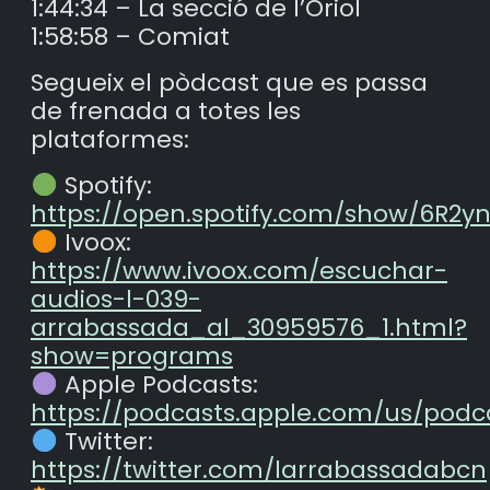
1:44:34 – La secció de l’Oriol
1:58:58 – Comiat
Segueix el pòdcast que es passa
de frenada a totes les
plataformes:
Spotify:
https://open.spotify.com/show/6R2
Ivoox:
https://www.ivoox.com/escuchar-
audios-l-039-
arrabassada_al_30959576_1.html?
show=programs
Apple Podcasts:
https://podcasts.apple.com/us/podc
Twitter:
https://twitter.com/larrabassadabcn