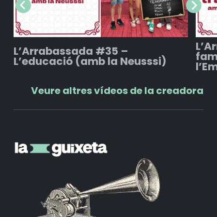
L’A
L’Arrabassada #35 –
fam
L’educació (amb la Neusssi)
l’E
Veure altres vídeos de la creadora