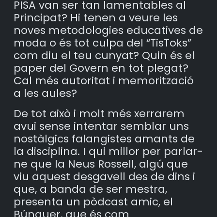
PISA van ser tan lamentables al
Principat? Hi tenen a veure les
noves metodologies educatives de
moda o és tot culpa del “TisToks”
com diu el teu cunyat? Quin és el
paper del Govern en tot plegat?
Cal més autoritat i memorització
a les aules?
De tot això i molt més xerrarem
avui sense intentar semblar uns
nostàlgics falangistes amants de
la disciplina. I qui millor per parlar-
ne que la Neus Rossell, algú que
viu aquest desgavell des de dins i
que, a banda de ser mestra,
presenta un pòdcast amic, el
Búnquer, que és com