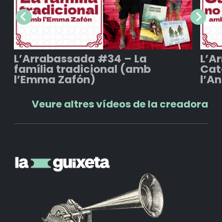
L’Arrabassada #34 – La
L’A
família tradicional (amb
Cat
l’Emma Zafón)
l’A
Veure altres vídeos de la creadora