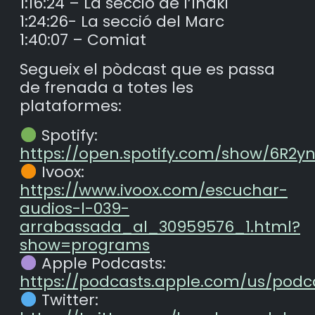
1:16:24 – La secció de l’Iñaki
1:24:26- La secció del Marc
1:40:07 – Comiat
Segueix el pòdcast que es passa
de frenada a totes les
plataformes:
Spotify:
https://open.spotify.com/show/6R2
Ivoox:
https://www.ivoox.com/escuchar-
audios-l-039-
arrabassada_al_30959576_1.html?
show=programs
Apple Podcasts:
https://podcasts.apple.com/us/podc
Twitter: