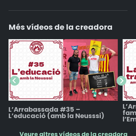
Més vídeos de la creadora
L’A
L’Arrabassada #35 –
fam
L’educació (amb la Neusssi)
l’E
Veure altres vídeos de la creadora