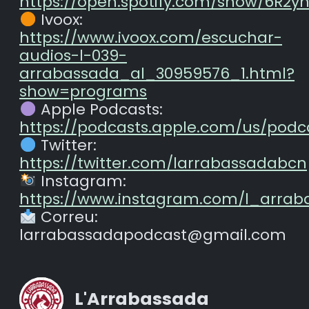
https://open.spotify.com/show/6R2
Ivoox:
https://www.ivoox.com/escuchar-
audios-l-039-
arrabassada_al_30959576_1.html?
show=programs
Apple Podcasts:
https://podcasts.apple.com/us/podc
Twitter:
https://twitter.com/larrabassadabcn
Instagram:
https://www.instagram.com/l_arrab
Correu:
larrabassadapodcast@gmail.com
L'Arrabassada